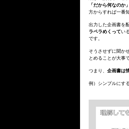
「だから何なのか
方からすれば一番
出力した企画書を
ラペラめくって
い
です。
そうさせずに聞か
とめることが大事
つまり、
企画書は
例）シンプルにする