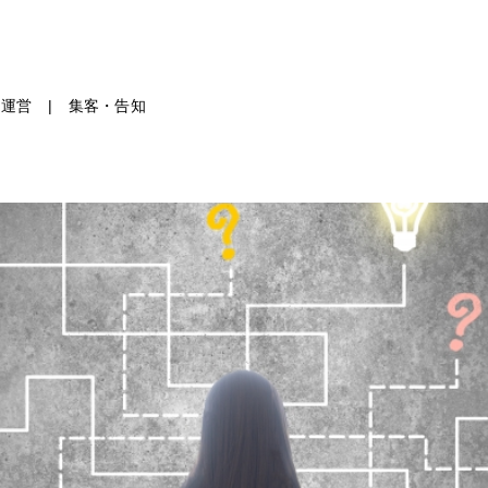
運営
|
集客・告知