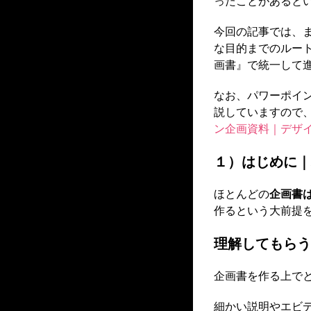
ったことがあると
今回の記事では、
な目的までのルー
画書』で統一して
なお、パワーポイ
説していますので
ン企画資料｜デザ
１）はじめに｜
ほとんどの
企画書
作るという大前提
理解してもらう
企画書を作る上で
細かい説明やエビ