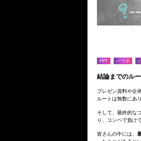
【簡単！作
プラン編
PPT
パワポ
結論までのルー
プレゼン資料や企
ルートは無数にあ
そして、最終的な
り、コンペで負け
皆さんの中には、