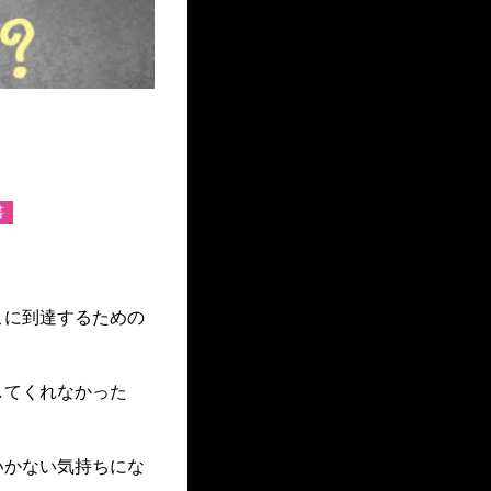
ン企画資料｜
書
こに到達するための
してくれなかった
いかない気持ちにな